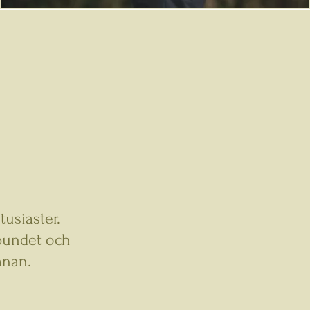
usiaster.
bundet och
anan.