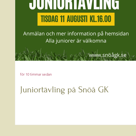
för 10 timmar sedan
Juniortävling på Snöå GK