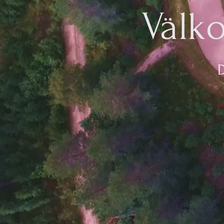
Välk
D