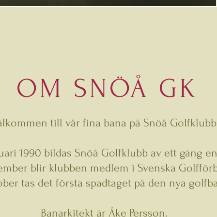
OM SNÖÅ GK
älkommen till vår fina bana på Snöå Golfklubb
uari 1990 bildas Snöå Golfklubb av ett gäng ent
ember blir klubben medlem i Svenska Golfför
ober tas det första spadtaget på den nya golfb
Banarkitekt är Åke Persson.