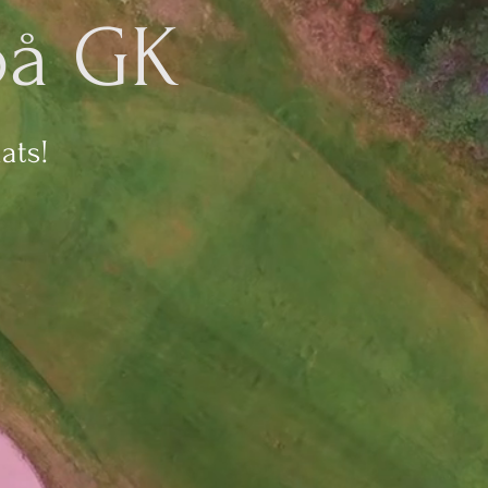
öå GK
ats!