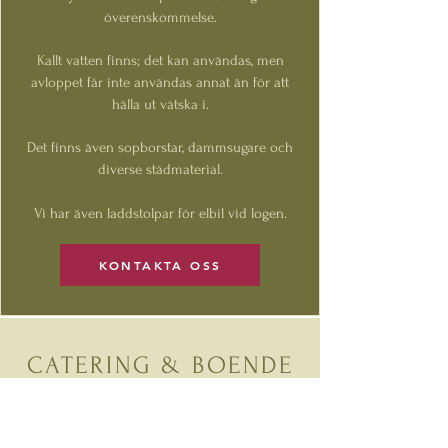
överenskommelse.
Kallt vatten finns; det kan användas, men
avloppet får inte användas annat än för att
hälla ut vätska i.
Det finns även sopborstar, dammsugare och
diverse städmaterial.
Vi har även laddstolpar för elbil vid logen.
KONTAKTA OSS
CATERING & BOENDE
Förslag till catering:
Ryggåsstugan