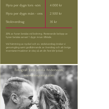
Hyra per dygn tors -sön
4 000 kr
Hyra per dygn mån - ons
2 500 kr
Stolöverdrag
35 kr
20% av hyran betalas vid bokning. Resterande belopp av
hyran betalas senast 1 dygn innan tillträde.
Vid hämtning av nyckel och ev. stolsöverdrag önskar vi
genomgång samt godkännande av överdrag och att övriga
inventarier/maskiner är okej så att din fest blir lyckad.
Fotograf: Jons Jonna Andersson,
www.jonsjonna.com